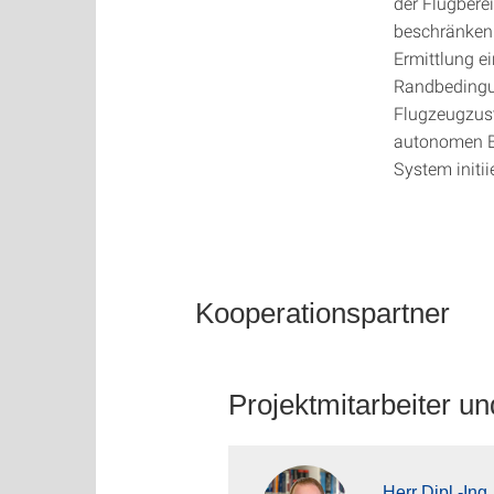
der Flugbere
beschränken 
Ermittlung e
Randbedingu
Flugzeugzust
autonomen B
System initii
Kooperationspartner
Projektmitarbeiter un
Herr Dipl.-In