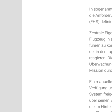
In sogenannt
die Anforder
(EHS) definie
Zentrale Eig
Flugzeug in 
führen zu kö
der in der La
reagieren. Di
Überwachung 
Mission durc
Ein manuelle
Verfügung un
System freig
über seinen S
die im Hinte