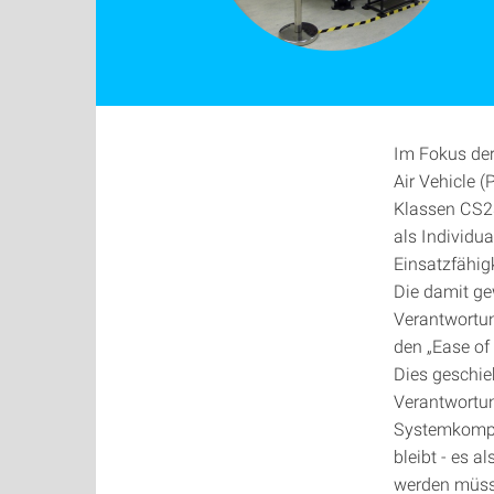
Im Fokus der
Air Vehicle 
Klassen CS23
als Individu
Einsatzfähig
Die damit ge
Verantwortun
den „Ease of
Dies geschie
Verantwortun
Systemkomple
bleibt - es a
werden müss